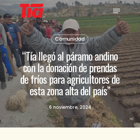
Skip
Menu
to
Close
main
Menu
content
Comunidad
“Tía llegó al páramo andino
con la donación de prendas
de fríos para agricultores de
esta zona alta del país”
6 noviembre, 2024