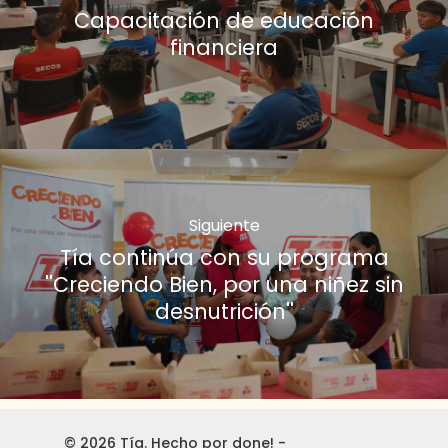
Capacitación de educación
financiera
Siguiente
Tía continúa con su programa
''Creciendo Bien, por una niñez sin
desnutrición''
© 2026 Tía.
Hecho por done!
-