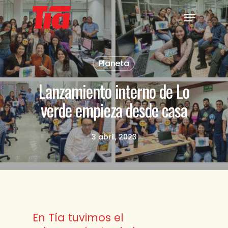
Skip
Menu
to
Close
main
Menu
content
Planeta
Lanzamiento interno de Lo
verde empieza desde casa
3 abril, 2023
En Tía tuvimos el